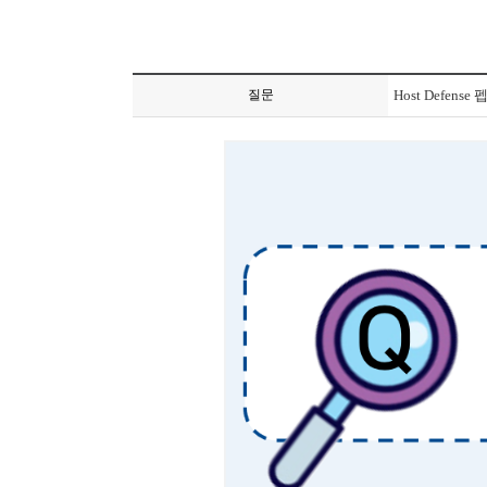
질문
Host Defen