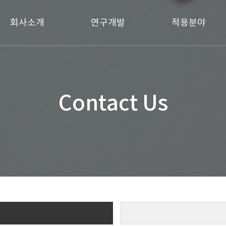
회사소개
연구개발
적용분야
인사말
기반기술
코팅
연혁
상용제품
원단
조직도
연구소소개
화장품
Contact Us
찾아오시는길
의료용품
파트너